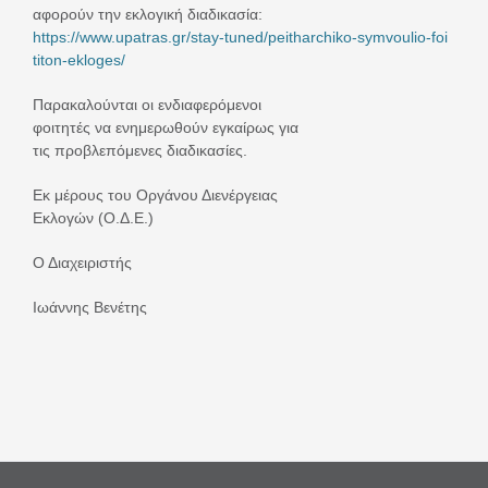
αφορούν την εκλογική διαδικασία:
https://www.upatras.gr/stay-tu
ned/peitharchiko-symvoulio-foi
titon-ekloges/
Παρακαλούνται οι ενδιαφερόμενοι
φοιτητές να ενημερωθούν εγκαίρως για
τις προβλεπόμενες διαδικασίες.
Εκ μέρους του Οργάνου Διενέργειας
Εκλογών (Ο.Δ.Ε.)
Ο Διαχειριστής
Ιωάννης Βενέτης