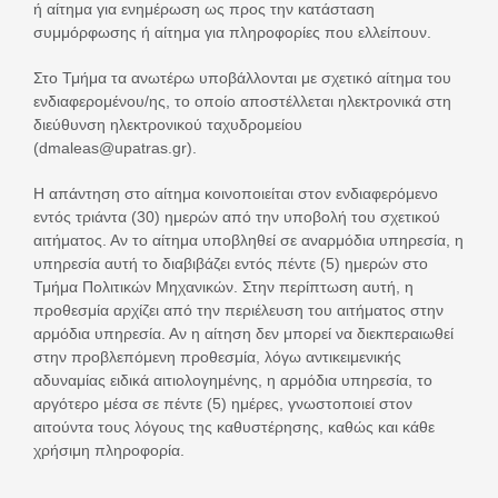
ή αίτημα για ενημέρωση ως προς την κατάσταση
συμμόρφωσης ή αίτημα για πληροφορίες που ελλείπουν.
Στο Τμήμα τα ανωτέρω υποβάλλονται με σχετικό αίτημα του
ενδιαφερομένου/ης, το οποίο αποστέλλεται ηλεκτρονικά στη
διεύθυνση ηλεκτρονικού ταχυδρομείου
(dmaleas@upatras.gr).
Η απάντηση στο αίτημα κοινοποιείται στον ενδιαφερόμενο
εντός τριάντα (30) ημερών από την υποβολή του σχετικού
αιτήματος. Αν το αίτημα υποβληθεί σε αναρμόδια υπηρεσία, η
υπηρεσία αυτή το διαβιβάζει εντός πέντε (5) ημερών στο
Τμήμα Πολιτικών Μηχανικών. Στην περίπτωση αυτή, η
προθεσμία αρχίζει από την περιέλευση του αιτήματος στην
αρμόδια υπηρεσία. Αν η αίτηση δεν μπορεί να διεκπεραιωθεί
στην προβλεπόμενη προθεσμία, λόγω αντικειμενικής
αδυναμίας ειδικά αιτιολογημένης, η αρμόδια υπηρεσία, το
αργότερο μέσα σε πέντε (5) ημέρες, γνωστοποιεί στον
αιτούντα τους λόγους της καθυστέρησης, καθώς και κάθε
χρήσιμη πληροφορία.