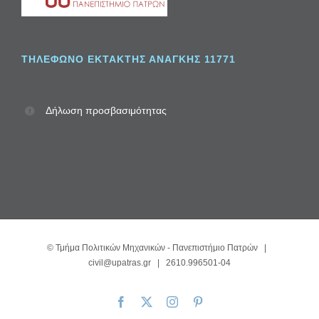
ΤΗΛΈΦΩΝΟ ΈΚΤΑΚΤΗΣ ΑΝΆΓΚΗΣ 11771
Δήλωση προσβασιμότητας
©
Τμήμα Πολιτικών Μηχανικών - Πανεπιστήμιο Πατρών
|
civil@upatras.gr
| 2610.996501-04
Facebook
X
Instagram
Pinterest