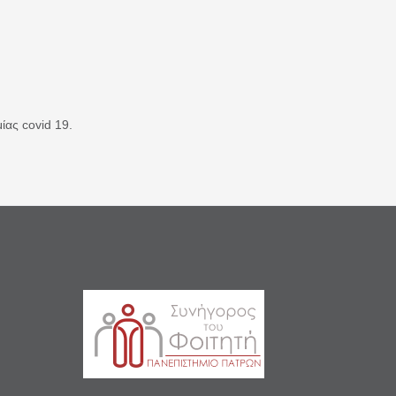
ίας covid 19.
Σ