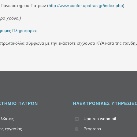
υ Πανεπιστημίου Πατρών (
http://www.confer.upatras.gr/
index.php
)
ερο χρόνο.)
ήσιμες Πληροφορίες
.
ά πρωτόκολλα σύμφωνα με την εκάστοτε ισχύουσα ΚΥΑ κατά της πανδημ
ΣΤΗΜΙΟ ΠΑΤΡΩΝ
ΗΛΕΚΤΡΟΝΙΚΈΣ ΥΠΗΡΕΣΊΕ
λώσεις
Upatras webmail
ις εργασίας
Progress