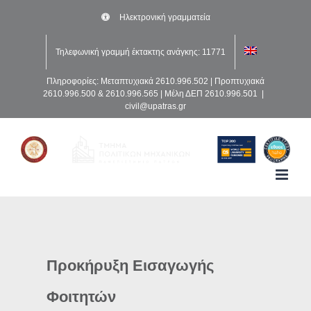
Μετάβαση
Ηλεκτρονική γραμματεία
στο
περιεχόμενο
Τηλεφωνική γραμμή έκτακτης ανάγκης: 11771
Πληροφορίες: Μεταπτυχιακά 2610.996.502 | Προπτυχιακά
2610.996.500 & 2610.996.565 | Μέλη ΔΕΠ 2610.996.501
|
civil@upatras.gr
Προκήρυξη Εισαγωγής
Φοιτητών