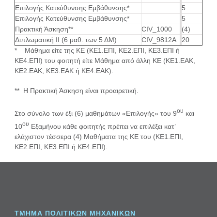
Επιλογής Κατεύθυνσης Εμβάθυνσης*
5
Επιλογής Κατεύθυνσης Εμβάθυνσης*
5
Πρακτική Άσκηση**
CIV_1000
(4)
Διπλωματική ΙΙ (6 μαθ. των 5 ΔΜ)
CIV_9812A
20
* Μάθημα είτε της ΚΕ (ΚΕ1.ΕΠΙ, ΚΕ2.ΕΠΙ, ΚΕ3.ΕΠΙ ή
ΚΕ4.ΕΠΙ) του φοιτητή είτε Μάθημα από άλλη ΚΕ (ΚΕ1.ΕΑΚ,
ΚΕ2.ΕΑΚ, ΚΕ3.ΕΑΚ ή ΚΕ4.ΕΑΚ).
** Η Πρακτική Άσκηση είναι προαιρετική.
ου
Στο σύνολο των έξι (6) μαθημάτων «Επιλογής» του 9
και
ου
10
Εξαμήνου κάθε φοιτητής πρέπει να επιλέξει κατ’
ελάχιστον τέσσερα (4) Μαθήματα της ΚΕ του (ΚΕ1.ΕΠΙ,
ΚΕ2.ΕΠΙ, ΚΕ3.ΕΠΙ ή ΚΕ4.ΕΠΙ).
ΤΜΗΜΑ ΠΟΛΙΤΙΚΩΝ ΜΗΧΑΝΙΚΩΝ