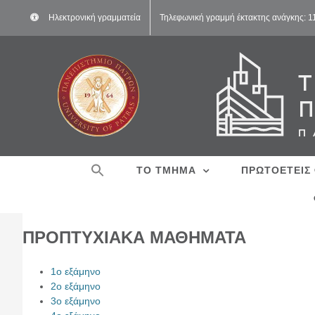
Μετάβαση
Ηλεκτρονική γραμματεία
Τηλεφωνική γραμμή έκτακτης ανάγκης: 
στο
περιεχόμενο
ΤΟ ΤΜΗΜΑ
ΠΡΩΤΟΕΤΕΙΣ
ΠΡΟΠΤΥΧΙΑΚΑ ΜΑΘΗΜΑΤΑ
1ο εξάμηνο
2ο εξάμηνο
3ο εξάμηνο