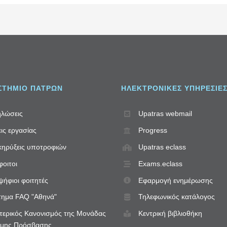
ΣΤΗΜΙΟ ΠΑΤΡΩΝ
ΗΛΕΚΤΡΟΝΙΚΈΣ ΥΠΗΡΕΣΊΕ
λώσεις
Upatras webmail
ις εργασίας
Progress
ηρύξεις υποτροφιών
Upatras eclass
οιτοι
Exams.eclass
ήφιοι φοιτητές
Εφαρμογή ενημέρωσης
ημα FAQ "Αθηνά"
Τηλεφωνικός κατάλογος
ερικός Κανονισμός της Μονάδας
Κεντρική βιβλιοθήκη
ιμης Πρόσβασης