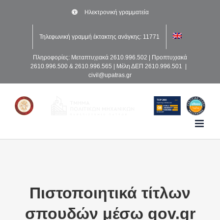
Μετάβαση
Ηλεκτρονική γραμματεία
στο
περιεχόμενο
Τηλεφωνική γραμμή έκτακτης ανάγκης: 11771
Πληροφορίες: Μεταπτυχιακά 2610.996.502 | Προπτυχιακά
2610.996.500 & 2610.996.565 | Μέλη ΔΕΠ 2610.996.501
|
civil@upatras.gr
Πιστοποιητικά τίτλων
σπουδών μέσω gov.gr