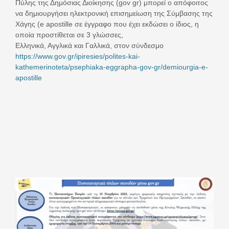
Πύλης της Δημόσιας Διοίκησης (gov gr) μπορεί ο απόφοιτος
να δημιουργήσει ηλεκτρονική επισημείωση της Σύμβασης της
Χάγης (e apostille σε έγγραφο που έχει εκδώσει ο ίδιος, η
οποία προστίθεται σε 3 γλώσσες,
Ελληνικά, Αγγλικά και Γαλλικά, στον σύνδεσμο
https://www.gov.gr/ipiresies/polites-kai-
kathemerinoteta/psephiaka-eggrapha-gov-gr/demiourgia-e-
apostille