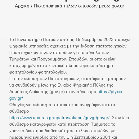
Αρχική
Πιστοποιητικά τίτλων σπουδών μέσω gov.gr
Το Πανεπιστήμιο Πατρών από τις 15 Νοεμβρίου 2023 παρέχει
ψηφιακές υπηρεσίες σχετικές με την έκδοση πιστοποιητικών
Προπτυχιακών τίτλων σπουδών για το σύνολο των
Τμημάτων και Προγραμμάτων Σπουδών, οι οποίοι είναι
καταχωρημένοι στο κεντρικό πληροφοριακό σύστημα
φοιτητολογίου φοιτητολογίου.
Για την έκδοση των Πιστοποιητικών, οι απόφοιτοι, μπορούν
να συνδεθούν μέσω της Ενιαίας Ψηφιακής Πύλης της
Δημόσιας Διοίκησης (gov gr) στον σύνδεσμο
https://ptyxia
gov gr/
Οδηγίες για έκδοση πιστοποιητικού αναγράφονται στο
σύνδεσμο
https://www.upatras.gr/upatras/alumni/govgr/govgr/
. Στον ίδιο
σύνδεσμο καταγράφεται κατά περίπτωση Τμήματος το
χρονικό διάστημα διαθεσιμότητας τίτλων σπουδών, με
ημερομηνία έναρξης από την 1 η Σεπτεμβρίου 2004 και