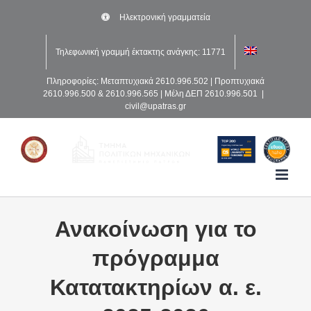
Μετάβαση
Ηλεκτρονική γραμματεία
στο
περιεχόμενο
Τηλεφωνική γραμμή έκτακτης ανάγκης: 11771
Πληροφορίες: Μεταπτυχιακά 2610.996.502 | Προπτυχιακά
2610.996.500 & 2610.996.565 | Μέλη ΔΕΠ 2610.996.501
|
civil@upatras.gr
Ανακοίνωση για το
πρόγραμμα
Κατατακτηρίων α. ε.