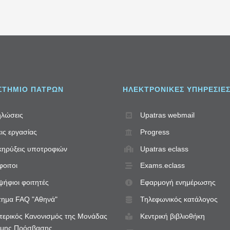
ΣΤΗΜΙΟ ΠΑΤΡΩΝ
ΗΛΕΚΤΡΟΝΙΚΈΣ ΥΠΗΡΕΣΊΕ
λώσεις
Upatras webmail
ις εργασίας
Progress
ηρύξεις υποτροφιών
Upatras eclass
οιτοι
Exams.eclass
ήφιοι φοιτητές
Εφαρμογή ενημέρωσης
ημα FAQ "Αθηνά"
Τηλεφωνικός κατάλογος
ερικός Κανονισμός της Μονάδας
Κεντρική βιβλιοθήκη
ιμης Πρόσβασης