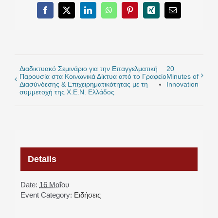
Facebook
X
LinkedIn
WhatsApp
Pinterest
Xing
Email
Διαδικτυακό Σεμινάριο για την Επαγγελματική
20
Παρουσία στα Κοινωνικά Δίκτυα από το Γραφείο
Minutes of
Διασύνδεσης & Επιχειρηματικότητας με τη
Innovation
συμμετοχή της Χ.Ε.Ν. Ελλάδος
Details
Date:
16 Μαΐου
Event Category:
Ειδήσεις