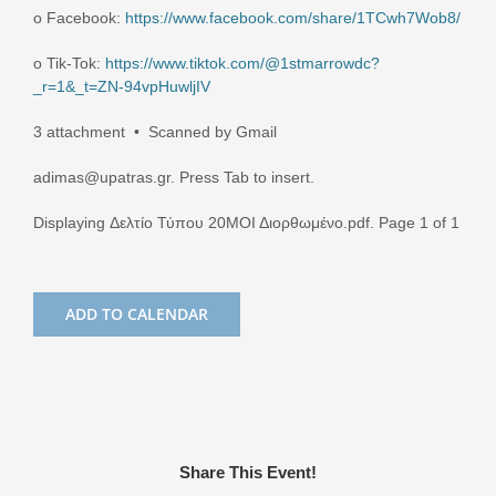
o Facebook:
https://www.facebook.com/share/1TCwh7Wob8/
o Tik-Tok:
https://www.tiktok.com/@1stmarrowdc?
_r=1&_t=ZN-94vpHuwljIV
3 attachment • Scanned by Gmail
adimas@upatras.gr. Press Tab to insert.
Displaying Δελτίο Τύπου 20ΜΟΙ Διορθωμένο.pdf. Page 1 of 1
ADD TO CALENDAR
Share This Event!