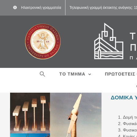
Μετάβαση
Ηλεκτρονική γραμματεία
Τηλεφωνική γραμμή έκτακτης ανάγκης: 
στο
περιεχόμενο
ΤΟ ΤΜΗΜΑ
ΠΡΩΤΟΕΤΕΙΣ
ΔΟΜΙΚΑ 
Δομή τ
Φυσικές
Φυσικοί
Κονίες 