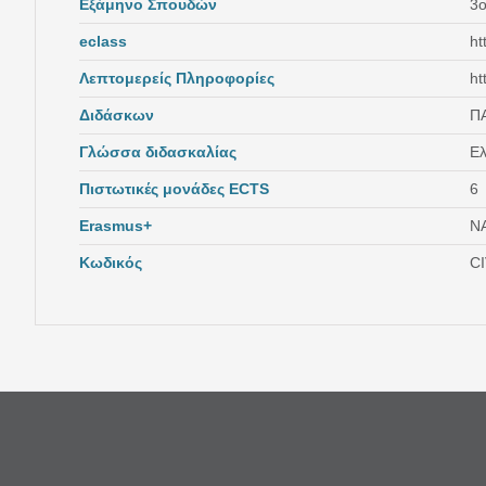
Εξάμηνο Σπουδών
3
eclass
ht
Λεπτομερείς Πληροφορίες
ht
Διδάσκων
Π
Γλώσσα διδασκαλίας
Ελ
Πιστωτικές μονάδες ECTS
6
Erasmus+
Ν
Κωδικός
C