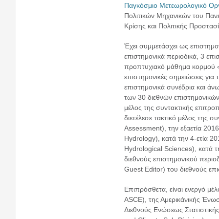
Παγκόσμιο Μετεωρολογικό Οργα
Πολιτικών Μηχανικών του Πανε
Κρίσης και Πολιτικής Προστασί
Έχει συμμετάσχει ως επιστημο
επιστημονικά περιοδικά, 3 επι
προπτυχιακό μάθημα κορμού «
επιστημονικές σημειώσεις για 
επιστημονικά συνέδρια και άν
των 30 διεθνών επιστημονικών 
μέλος της συντακτικής επιτρο
διετέλεσε τακτικό μέλος της σ
Assessment), την εξαετία 2016
Hydrology), κατά την 4-ετία 2
Hydrological Sciences), κατά 
διεθνούς επιστημονικού περιο
Guest Editor) του διεθνούς επ
Επιπρόσθετα, είναι ενεργό μέλ
ASCE), της Αμερικάνικής Ένω
Διεθνούς Ενώσεως Στατιστικής