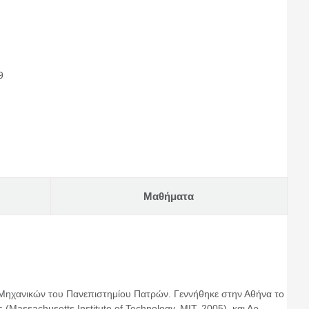
9
Μαθήματα
 Μηχανικών του Πανεπιστημίου Πατρών. Γεννήθηκε στην Αθήνα το
Massachusetts Institute of Technology, ΜΙΤ, 2005), και Δρ.