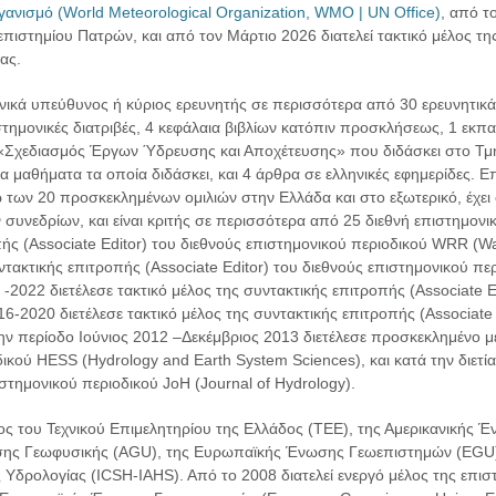
νισμό (World Meteorological Organization, WMO | UN Office)
, από τ
πιστημίου Πατρών, και από τον Μάρτιο 2026 διατελεί τακτικό μέλος τ
ας.
νικά υπεύθυνος ή κύριος ερευνητής σε περισσότερα από 30 ερευνητικά 
στημονικές διατριβές, 4 κεφάλαια βιβλίων κατόπιν προσκλήσεως, 1 εκ
Σχεδιασμός Έργων Ύδρευσης και Αποχέτευσης» που διδάσκει στο Τμ
τα μαθήματα τα οποία διδάσκει, και 4 άρθρα σε ελληνικές εφημερίδες. 
ω των 20 προσκεκλημένων ομιλιών στην Ελλάδα και στο εξωτερικό, έχει
συνεδρίων, και είναι κριτής σε περισσότερα από 25 διεθνή επιστημονικ
πής (Associate Editor) του διεθνούς επιστημονικού περιοδικού WRR (W
υντακτικής επιτροπής (Associate Editor) του διεθνούς επιστημονικού 
 -2022 διετέλεσε τακτικό μέλος της συντακτικής επιτροπής (Associate E
016-2020 διετέλεσε τακτικό μέλος της συντακτικής επιτροπής (Associate
την περίοδο Ιούνιος 2012 –Δεκέμβριος 2013 διετέλεσε προσκεκλημένο μέ
δικού HESS (Hydrology and Earth System Sciences), και κατά την διετ
ιστημονικού περιοδικού JoH (Journal of Hydrology).
ος του Τεχνικού Επιμελητηρίου της Ελλάδος (ΤΕΕ), της Αμερικανικής Έ
σης Γεωφυσικής (AGU), της Ευρωπαϊκής Ένωσης Γεωεπιστημών (EGU),
 Υδρολογίας (ICSH-IAHS). Από το 2008 διατελεί ενεργό μέλος της επισ