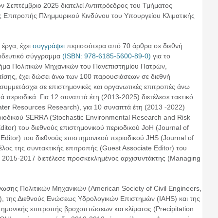
ον Σεπτέμβριο 2025 διατελεί Αντιπρόεδρος του Τμήματος
ης Επιτροπής Πλημμυρικού Κινδύνου του Υπουργείου Κλιματικής
έργα, έχει
συγγράψει
περισσότερα από 70 άρθρα σε διεθνή
παιδευτικό σύγγραμμα
(ISBN: 978-6185-5600-89-0)
για το
ήμα Πολιτικών Μηχανικών του Πανεπιστημίου Πατρών,
Επίσης, έχει δώσει άνω των 100 παρουσιάσεων σε διεθνή
 συμμετάσχει σε επιστημονικές και οργανωτικές επιτροπές άνω
ά περιοδικά. Για 12 συναπτά έτη (2013-2025) διετέλεσε τακτικό
ater Resources Research), για 10 συναπτά έτη (2013 -2022)
περιοδικού SERRA (Stochastic Environmental Research and Risk
ditor) του διεθνούς επιστημονικού περιοδικού JoH (Journal of
 Editor) του διεθνούς επιστημονικού περιοδικού JHS (Journal of
λος της συντακτικής επιτροπής (Guest Associate Editor) του
ία 2015-2017 διετέλεσε προσκεκλημένος αρχισυντάκτης (Managing
νωσης Πολιτικών Μηχανικών (American Society of Civil Engineers,
 της Διεθνούς Ενώσεως Υδρολογικών Επιστημών (IAHS) και της
τημονικής επιτροπής βροχοπτώσεων και κλίματος (Precipitation