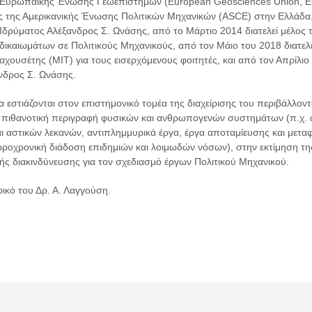
ς Ευρωπαϊκής Ένωσης Γεωεπιστημών (European Geosciences Union, EGU
 της Αμερικανικής Ένωσης Πολιτικών Μηχανικών (ASCE) στην Ελλάδα, 
ρύματος Αλέξανδρος Σ. Ωνάσης, από το Μάρτιο 2014 διατελεί μέλος τ
ικαιωμάτων σε Πολιτικούς Μηχανικούς, από τον Μάιο του 2018 διατελεί
χουσέτης (ΜΙΤ) για τους εισερχόμενους φοιτητές, και από τον Απρίλιο
νδρος Σ. Ωνάσης.
α εστιάζονται στον επιστημονικό τομέα της διαχείρισης του περιβάλλο
 πιθανοτική περιγραφή φυσικών και ανθρωπογενών συστημάτων (π.χ. ακρ
ι αστικών λεκανών, αντιπλημμυρικά έργα, έργα αποταμίευσης και μετα
ροχρονική διάδοση επιδημιών και λοιμωδών νόσων), στην εκτίμηση της
ής διακινδύνευσης για τον σχεδιασμό έργων Πολιτικού Μηχανικού.
ικό του Δρ. Α. Λαγγούση.