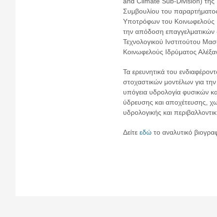
and Climate Sub-Division) τη
Συμβουλίου του παραρτήματος
Υποτρόφων του Κοινωφελούς Ιδ
την απόδοση επαγγελματικών δ
Τεχνολογικού Ινστιτούτου Μασα
Κοινωφελούς Ιδρύματος Αλέξα
Τα ερευνητικά του ενδιαφέροντ
στοχαστικών μοντέλων για την
υπόγεια υδρολογία φυσικών κα
ύδρευσης και αποχέτευσης, χω
υδρολογικής και περιβαλλοντικ
Δείτε
εδώ
το αναλυτικό βιογραφ