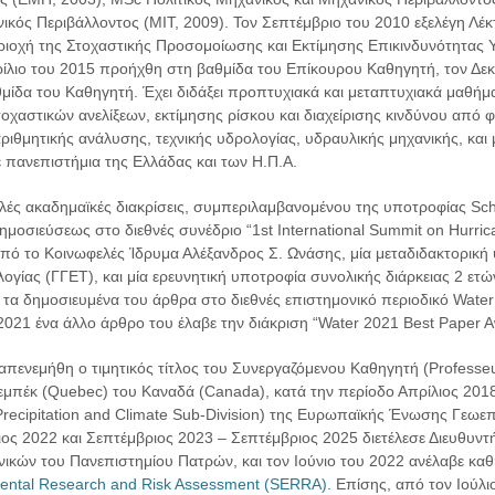
νικός Περιβάλλοντος (ΜΙΤ, 2009). Τον Σεπτέμβριο του 2010 εξελέγη Λ
ιοχή της Στοχαστικής Προσομοίωσης και Εκτίμησης Επικινδυνότητας Υ
ίλιο του 2015 προήχθη στη βαθμίδα του Επίκουρου Καθηγητή, τον Δεκ
ίδα του Καθηγητή. Έχει διδάξει προπτυχιακά και μεταπτυχιακά μαθήματ
τοχαστικών ανελίξεων, εκτίμησης ρίσκου και διαχείρισης κινδύνου από
ιθμητικής ανάλυσης, τεχνικής υδρολογίας, υδραυλικής μηχανικής, και
πανεπιστήμια της Ελλάδας και των Η.Π.Α.
ές ακαδημαϊκές διακρίσεις, συμπεριλαμβανομένου της υποτροφίας Scho
δημοσιεύσεως στο διεθνές συνέδριο “1st International Summit on Hurr
από το Κοινωφελές Ίδρυμα Αλέξανδρος Σ. Ωνάσης, μία μεταδιδακτορική 
λογίας (ΓΓΕΤ), και μία ερευνητική υποτροφία συνολικής διάρκειας 2 ε
τα δημοσιευμένα του άρθρα στο διεθνές επιστημονικό περιοδικό Wate
 2021 ένα άλλο άρθρο του έλαβε την διάκριση “Water 2021 Best Paper A
πενεμήθη ο τιμητικός τίτλος του Συνεργαζόμενου Καθηγητή (Professeur 
Κεμπέκ (Quebec) του Καναδά (Canada), κατά την περίοδο Απρίλιος 201
recipitation and Climate Sub-Division) της Ευρωπαϊκής Ένωσης Γεωεπ
ος 2022 και Σεπτέμβριος 2023 – Σεπτέμβριος 2025 διετέλεσε Διευθυντ
κών του Πανεπιστημίου Πατρών, και τον Ιούνιο του 2022 ανέλαβε καθή
mental Research and Risk Assessment (SERRA).
Επίσης, από τον Ιούλι