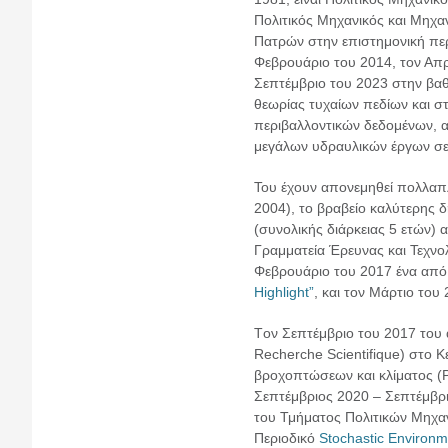
Πολιτικός Μηχανικός και Μηχα
Πατρών στην επιστημονική περ
Φεβρουάριο του 2014, τον Απρ
Σεπτέμβριο του 2023 στην βαθμ
θεωρίας τυχαίων πεδίων και σ
περιβαλλοντικών δεδομένων, αρ
μεγάλων υδραυλικών έργων σε 
Του έχουν απονεμηθεί πολλαπλ
2004), το βραβείο καλύτερης 
(συνολικής διάρκειας 5 ετών) 
Γραμματεία Έρευνας και Τεχνο
Φεβρουάριο του 2017 ένα από 
Highlight”
, και τον Μάρτιο του
Tον Σεπτέμβριο του 2017 του α
Recherche Scientifique) στο 
βροχοπτώσεων και κλίματος (P
Σεπτέμβριος 2020 – Σεπτέμβρι
του Τμήματος Πολιτικών Μηχανι
Περιοδικό
Stochastic Environ