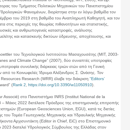
έκτορας του Τμήματος Πολιτικών Μηχανικών του Πανεπιστημίου
δρολογικών Φαινομένων, διορίστηκε στην εν λόγω βαθμίδα τον
έμβριο του 2019 στη βαθμίδα του Αναπληρωτή Καθηγητή, και τον
α στις περιοχές της θεωρίας πιθανοτήτων και στατιστικής,
 φυσικές και ανθρωπογενείς καταστροφές, ανάλυσης
 μελέτης και κατασκευής δικτύων ύδρευσης, αποχέτευσης, και
ettler του Τεχνολογικού Ινστιτούτου Μασαχουσέτης (ΜΙΤ, 2003-
icanes and Climate Change” (2007), δύο συναπτές υποτροφίες
υποτροφία συνολικής διάρκειας τριών ετών από τη Γενική
τών από το Κοινωφελές Ίδρυμα Αλέξανδρος Σ. Ωνάσης. Τον
r Resources Research (WRR) έλαβε την διάκριση
“Editors’
ward” (
Rank 2
,
https://doi.org/10.3390/w11050910
).
Associé) στο Πανεπιστήμιο INRS (Institut National de la
8 – Μάιος 2022 διετέλεσε Πρόεδρος της επιστημονικής επιτροπής
ιστημών (European Geosciences Union, EGU), κατά τις διετίες
ής του Τομέα Γεωτεχνικής Μηχανικής και Υδραυλικής Μηχανικής
κοντα Αρχισυντάκτη (Editor in Chief, EiC) στο Επιστημονικό
ο 2023 διατελεί Υδρολογικός Σύμβουλος της Ελλάδας στον